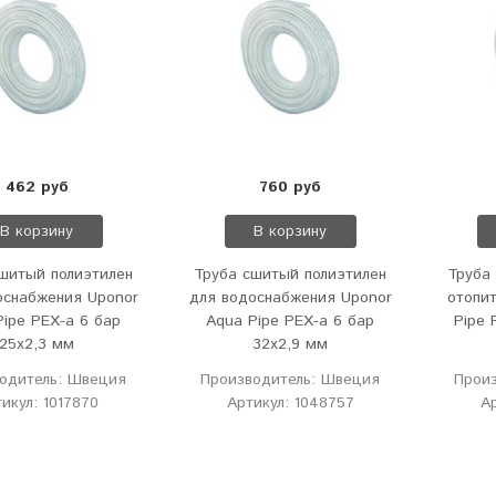
462 руб
760 руб
В корзину
В корзину
шитый полиэтилен
Труба сшитый полиэтилен
Труба
оснабжения Uponor
для водоснабжения Uponor
отопит
Pipe PEX-a 6 бар
Aqua Pipe PEX-a 6 бар
Pipe 
25x2,3 мм
32х2,9 мм
одитель: Швеция
Производитель: Швеция
Прои
икул: 1017870
Артикул: 1048757
А