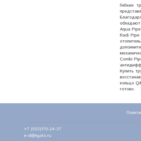
Гибкие т
представ
Благодар
обладают
Aqua Pipe
Radi Pipe
отопител
дополнит
механиче
Combi Pip
антидифф
Купить тр
восстана
кольцо Q&
готово.
Полити
+7 (922)170-24-37
e-d@ligats.ru