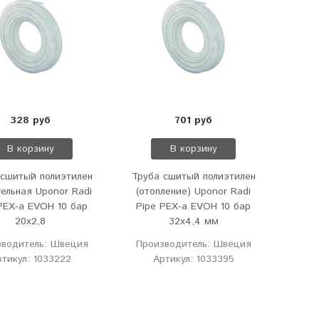
328 руб
701 руб
В корзину
В корзину
 сшитый полиэтилен
Труба сшитый полиэтилен
ельная Uponor Radi
(отопление) Uponor Radi
PEX-a EVOH 10 бар
Pipe PEX-a EVOH 10 бар
20х2,8
32х4,4 мм
зводитель: Швеция
Производитель: Швеция
ртикул: 1033222
Артикул: 1033395