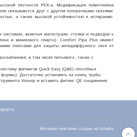
высокой плотности PEX-a. Модификация полиэтилена
епи связываются друг с другом поперечными связями.
остью, а также высокой устойчивостью к истиранию,
х системах, включая магистрали, стояки и подводки к
ена и винилового спирта). Comfort Pipe Plus имеют
синими полосами для защиты антидиффузного слоя от
доснабжения, в том числе питьевого, также с
 систему фитингов Quick Easy (Q&E) способных
 формы). Достаточно установить на конец трубы
струмента Упонор и вставить фитинг QE соединение
оферта
Интернет-магазин создан на InSales