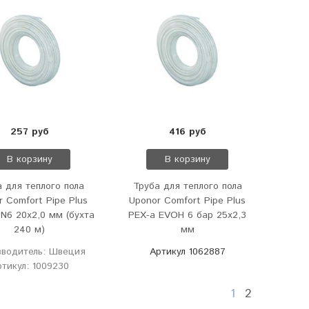
257 руб
416 руб
В корзину
В корзину
 для теплого пола
Труба для теплого пола
r Comfort Pipe Plus
Uponor Comfort Pipe Plus
N6 20х2,0 мм (бухта
PEX-a EVOH 6 бар 25х2,3
240 м)
мм
зводитель: Швеция
Артикул 1062887
ртикул: 1009230
1
2