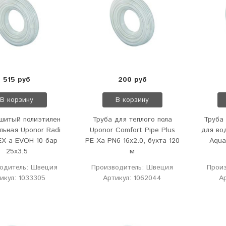
515 руб
200 руб
В корзину
В корзину
шитый полиэтилен
Труба для теплого пола
Труба
льная Uponor Radi
Uponor Comfort Pipe Plus
для во
EX-a EVOH 10 бар
PE-Xa PN6 16х2.0, бухта 120
Aqua
25х3,5
м
одитель: Швеция
Производитель: Швеция
Прои
икул: 1033305
Артикул: 1062044
А