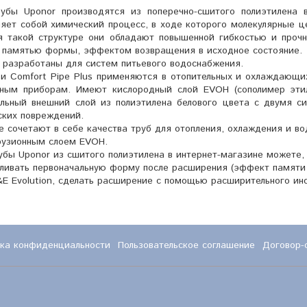
рубы Uponor производятся из поперечно-сшитого полиэтилена 
ляет собой химический процесс, в ходе которого молекулярные ц
я такой структуре они обладают повышенной гибкостью и прочн
 памятью формы, эффектом возвращения в исходное состояние.
 разработаны для систем питьевого водоснабжения.
 и Comfort Pipe Plus применяются в отопительных и охлаждающи
ьным приборам. Имеют кислородный слой EVOH (сополимер этил
ельный внешний слой из полиэтилена белового цвета с двумя 
ских повреждений.
e сочетают в себе качества труб для отопления, охлаждения и во
узионным слоем EVOH.
убы Uponor из сшитого полиэтилена в интернет-магазине можете,
вливать первоначальную форму после расширения (эффект памяти
E Evolution, сделать расширение с помощью расширительного ин
ка конфиденциальности
Пользовательское соглашение
Договор-