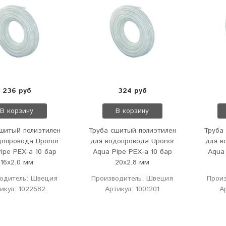
236 руб
324 руб
В корзину
В корзину
шитый полиэтилен
Труба сшитый полиэтилен
Труба
допровода Uponor
для водопровода Uponor
для в
ipe PEX-a 10 бар
Aqua Pipe PEX-a 10 бар
Aqua
16х2,0 мм
20х2,8 мм
одитель: Швеция
Производитель: Швеция
Прои
икул: 1022682
Артикул: 1001201
А