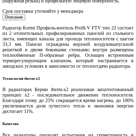
(наружная резьба) и профильную лицевую поверхность.
Срок поставки уточняйте у менеджера
Описание
Радиатор Kermi Профиль-вентиль Profil-V FTV тип 22 состоит
из 2 отопительных профилированных панелей из стального
листа, имеющих каналы для прохода теплоносителя с шагом
33,3 мм. Панели ограждены верхней воздуховыпускной
решеткой и двумя боковыми стенками; внутри размещены
теплообменные П-образные ребра. Оснащен встроенным
терморегулирующим клапаном, который настраивается в
заводских условиях в зависимости от теплоотдачи радиатора.
Технология
t
herm-x2
В радиаторах Керми therm-x2 реализован запатентованный
принцип x2 - последовательное движение теплоносителя.
Благодаря этому до 25% сокращается время нагрева, до 100%
увеличивается доля лучистого тепла и экономия энергии
достигает 11%.
Качество
Все радиаторы проходят испытания на герметичность в