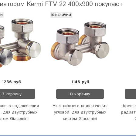
иатором Kermi FTV 22 400x900 покупают
ии
В наличии
1236 руб
1148 руб
В корзину
В корзину
ижнего подключения
Узел нижнего подключения
Крепл
, для двухтрубных
угловой, для двухтрубных
радиат
стем Giacomini
систем Giacomini