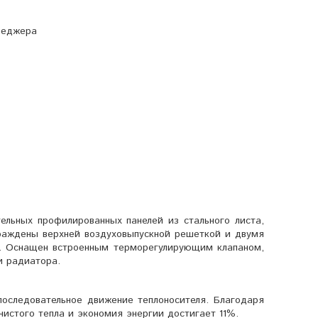
неджера
тельных профилированных панелей из стального листа,
раждены верхней воздуховыпускной решеткой и двумя
. Оснащен встроенным терморегулирующим клапаном,
и радиатора.
последовательное движение теплоносителя. Благодаря
истого тепла и экономия энергии достигает 11%.