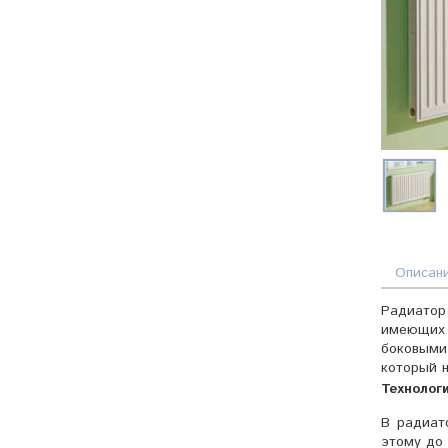
Описан
Радиатор 
имеющих 
боковыми
который н
Технолог
В радиат
этому до 