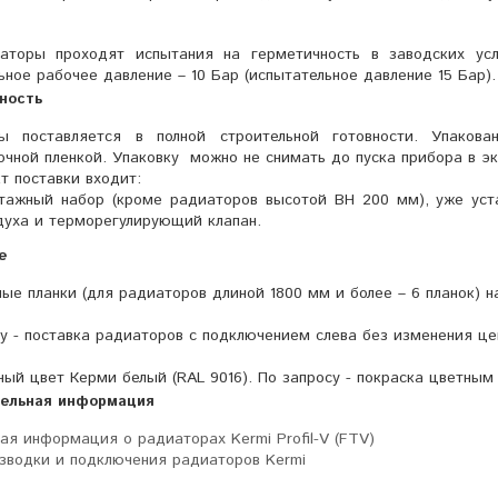
аторы проходят испытания на герметичность в заводских усл
ное рабочее давление – 10 Бар (испытательное давление 15 Бар).
ность
ы поставляется в полной строительной готовности. Упаков
чной пленкой. Упаковку можно не снимать до пуска прибора в э
т поставки входит:
тажный набор (кроме радиаторов высотой BH 200 мм), уже уста
духа и терморегулирующий клапан.
е
ые планки (для радиаторов длиной 1800 мм и более – 6 планок) 
у - поставка радиаторов с подключением слева без изменения це
ый цвет Керми белый (RAL 9016). По запросу - покраска цветным
ельная информация
ая информация о радиаторах Kermi Profil-V (FTV)
зводки и подключения радиаторов Kermi