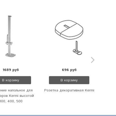
1689 руб
696 руб
В корзину
В корзину
ение напольное для
Розетка декоративная Kermi
Термо
оров Kermi высотой
Kermi
300, 400, 500