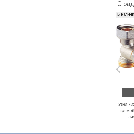
С рад
В налич
Узел н
прямой
си