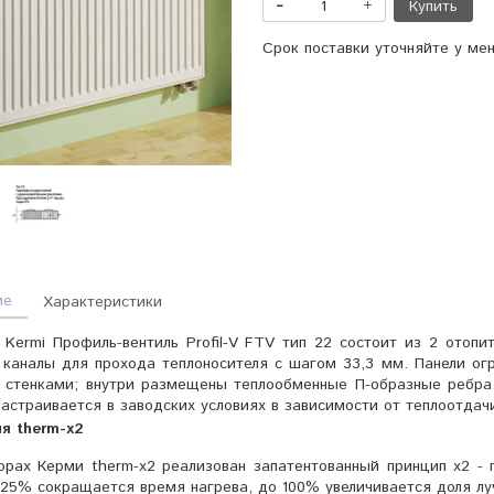
Купить
Срок поставки уточняйте у ме
ие
Характеристики
Kermi Профиль-вентиль Profil-V FTV тип 22 состоит из 2 отопи
каналы для прохода теплоносителя с шагом 33,3 мм. Панели ог
 стенками; внутри размещены теплообменные П-образные ребра
астраивается в заводских условиях в зависимости от теплоотдач
ия
t
herm-x2
орах Керми therm-x2 реализован запатентованный принцип x2 - 
25% сокращается время нагрева, до 100% увеличивается доля луч