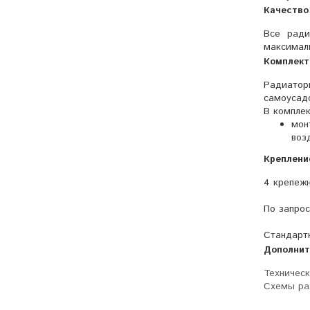
Качество
Все ради
максималь
Комплект
Радиатор
самоусадо
В комплек
мон
воз
Креплени
4 крепежн
По запрос
Стандартн
Дополнит
Техническ
Схемы ра