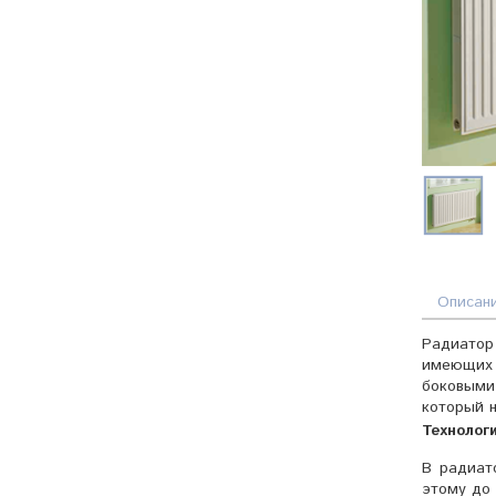
Описан
Радиатор 
имеющих 
боковыми
который н
Технолог
В радиат
этому до 