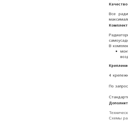
Качество
Все ради
максималь
Комплект
Радиатор
самоусадо
В комплек
мон
воз
Креплени
4 крепежн
По запрос
Стандартн
Дополнит
Техническ
Схемы ра