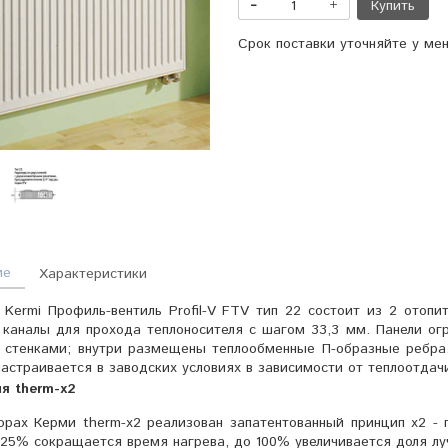
Купить
Срок поставки уточняйте у ме
ие
Характеристики
Kermi Профиль-вентиль Profil-V FTV тип 22 состоит из 2 отопи
каналы для прохода теплоносителя с шагом 33,3 мм. Панели ог
 стенками; внутри размещены теплообменные П-образные ребра
астраивается в заводских условиях в зависимости от теплоотдач
ия
t
herm-x2
орах Керми therm-x2 реализован запатентованный принцип x2 - 
25% сокращается время нагрева, до 100% увеличивается доля луч