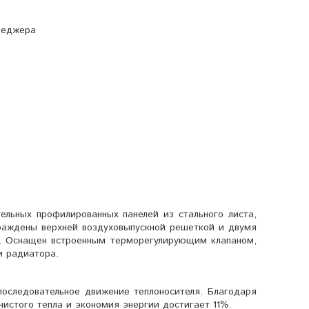
неджера
тельных профилированных панелей из стального листа,
раждены верхней воздуховыпускной решеткой и двумя
. Оснащен встроенным терморегулирующим клапаном,
и радиатора.
последовательное движение теплоносителя. Благодаря
истого тепла и экономия энергии достигает 11%.