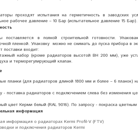
аторы проходят испытания на герметичность в заводских усл
ное рабочее давление – 10 Бар (испытательное давление 15 Бар).
ность
ы поставляется в полной строительной готовности. Упаков
чной пленкой. Упаковку можно не снимать до пуска прибора в э
т поставки входит:
тажный набор (кроме радиаторов высотой BH 200 мм), уже уста
духа и терморегулирующий клапан.
е
ые планки (для радиаторов длиной 1800 мм и более – 6 планок) 
у - поставка радиаторов с подключением слева без изменения це
ый цвет Керми белый (RAL 9016). По запросу - покраска цветным
ельная информация
ая информация о радиаторах Kermi Profil-V (FTV)
зводки и подключения радиаторов Kermi