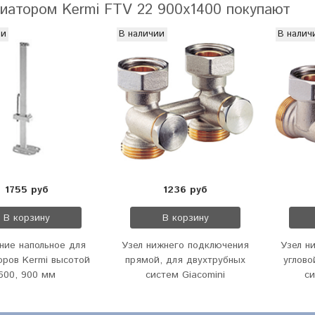
иатором Kermi FTV 22 900x1400 покупают
ии
В наличии
В налич
1755 руб
1236 руб
В корзину
В корзину
ние напольное для
Узел нижнего подключения
Узел н
оров Kermi высотой
прямой, для двухтрубных
углово
600, 900 мм
систем Giacomini
си