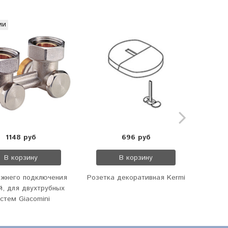
ии
1148 руб
696 руб
В корзину
В корзину
ижнего подключения
Розетка декоративная Kermi
Термо
й, для двухтрубных
Kermi
стем Giacomini