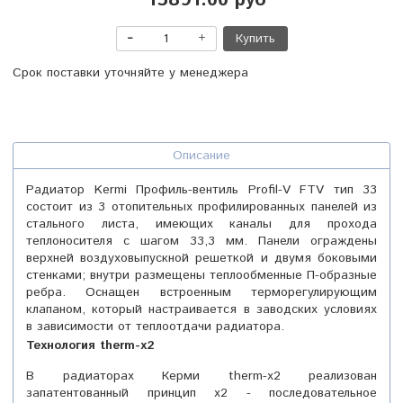
15891.00 руб
Купить
Срок поставки уточняйте у менеджера
Описание
Радиатор Kermi Профиль-вентиль Profil-V FTV тип 33
состоит из 3 отопительных профилированных панелей из
стального листа, имеющих каналы для прохода
теплоносителя с шагом 33,3 мм. Панели ограждены
верхней воздуховыпускной решеткой и двумя боковыми
стенками; внутри размещены теплообменные П-образные
ребра. Оснащен встроенным терморегулирующим
клапаном, который настраивается в заводских условиях
в зависимости от теплоотдачи радиатора.
Технология
t
herm-x2
В радиаторах Керми therm-x2 реализован
запатентованный принцип x2 - последовательное