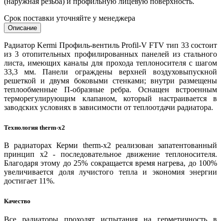
(наружная резьба) и профильную лицевую поверхность.
Срок поставки уточняйте у менеджера
Описание
Радиатор Kermi Профиль-вентиль Profil-V FTV тип 33 состоит
из 3 отопительных профилированных панелей из стального
листа, имеющих каналы для прохода теплоносителя с шагом
33,3 мм. Панели ограждены верхней воздуховыпускной
решеткой и двумя боковыми стенками; внутри размещены
теплообменные П-образные ребра. Оснащен встроенным
терморегулирующим клапаном, который настраивается в
заводских условиях в зависимости от теплоотдачи радиатора.
Технология
t
herm-x2
В радиаторах Керми therm-x2 реализован запатентованный
принцип x2 - последовательное движение теплоносителя.
Благодаря этому до 25% сокращается время нагрева, до 100%
увеличивается доля лучистого тепла и экономия энергии
достигает 11%.
Качество
Все радиаторы проходят испытания на герметичность в