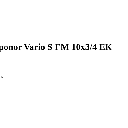
onor Vario S FM 10х3/4 ЕК
и.