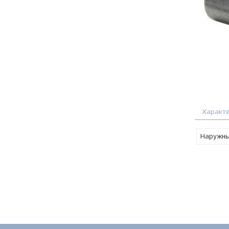
Характ
Наружны