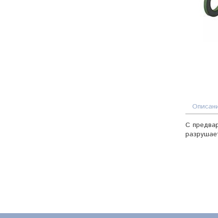
Описан
С предвар
разрушает