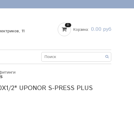
0
0.00 руб
Корзина:
лектриков, 11
фитинги
US
Х1/2" UPONOR S-PRESS PLUS