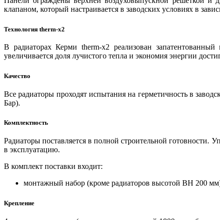
Панели ограждены верхней воздуховыпускной решеткой и д
клапаном, который настраивается в заводских условиях в завис
Технология
t
herm-x2
В радиаторах Керми therm-x2 реализован запатентованный 
увеличивается доля лучистого тепла и экономия энергии дости
Качество
Все радиаторы проходят испытания на герметичность в заводск
Бар).
Комплектность
Радиаторы поставляется в полной строительной готовности. 
в эксплуатацию.
В комплект поставки входит:
монтажный набор (кроме радиаторов высотой BH 200 мм),
Крепление