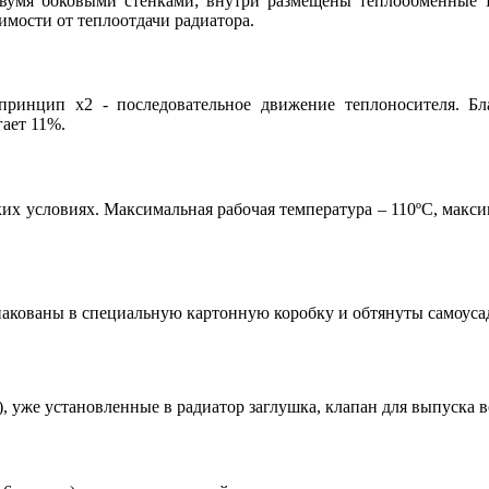
вумя боковыми стенками; внутри размещены теплообменные
имости от теплоотдачи радиатора.
принцип x2 - последовательное движение теплоносителя. Бл
гает 11%.
их условиях. Максимальная рабочая температура – 110ºС, макси
Упакованы в специальную картонную коробку и обтянуты самоуса
 уже установленные в радиатор заглушка, клапан для выпуска 