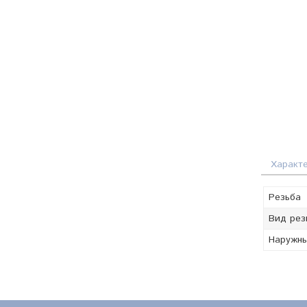
Характ
Резьба
Вид рез
Наружны