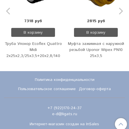
7318 руб
2815 руб
В корзину
В корзину
Труба Упонор Ecoflex Quattro
Муфта зажимная с наружной
Midi
резьбой Uponor Wipex PN10
2х25х2,3/25х3,5+20х2,8/140
25х3,5
Политика конфиденциальности
Пользовательское соглашение
Договор-оферта
+7 (922)170-24-37
e-d@ligats.ru
Интернет-магазин создан на InSales