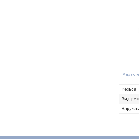
Характ
Резьба
Вид рез
Наружны