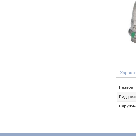
Характ
Резьба
Вид рез
Наружны