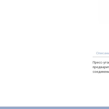
Описан
Пресс-уго
предварит
соединени