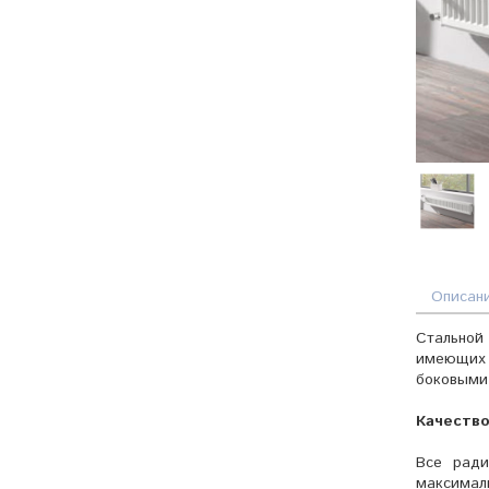
Описан
Стальной 
имеющих 
боковыми
Качеств
Все ради
максималь