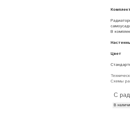
Комплек
Радиатор
самоусадо
В комплек
Настенны
Цвет
Стандартн
Техническ
Схемы ра
С рад
В налич