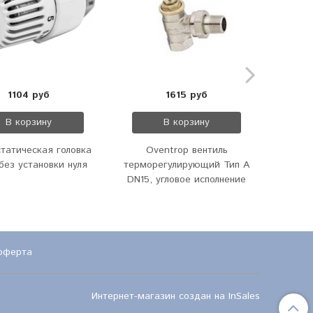
1104 руб
1615 руб
В корзину
В корзину
татическая головка
Oventrop вентиль
O
без установки нуля
терморегулирующий Тип А
термо
DN15, угловое исполнение
DN15,
оферта
Интернет-магазин создан на InSales